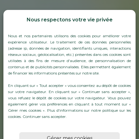
Nous respectons votre vie privée
Nous et nos partenaires utilisons des cookies pour améliorer votre
expérience utilisateur. Le traitement de ces données personnelles
(adresse ip, données de navigation, identifiants uniques, interactions
réseaux sociaux, géolocalisation, etc.) présentes dans ces cookies sont
utilisées à des fins de mesure d'audience, de personnalisation de
contenus et de publicités personnalisées. Elles permettent également
de financer les informations présentes sur notre site.
LA CIRE POUR LE TIRAGE :
UN SCEAU DE QUALITÉ
En cliquant sur « Tout accepter » vous consentez au dépôt de cookies
sur votre navigateur. En cliquant sur « Continuer sans accepter »,
POUR VOS BOUTEILLES
vous refusez le dépôt de cookies sur votre navigateur. Vous pouvez
également gérer vos préférences en cliquant à tout moment sur «
DE VIN ET CHAMPAGNE
Gérer mes cookies ». Plus d'informations sur notre politique sur les
cookies.
Continuer sans accepter
.
En savoirs plus
Gérer mes cookies