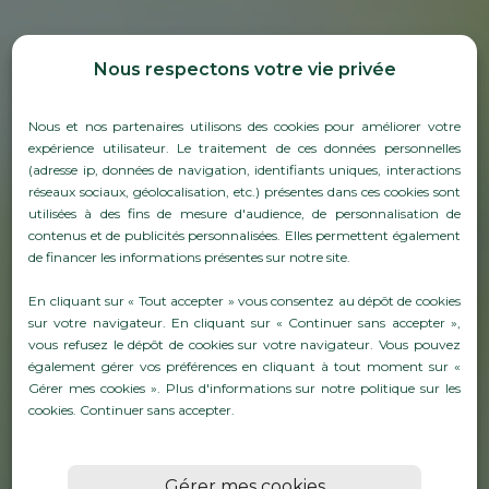
Nous respectons votre vie privée
Nous et nos partenaires utilisons des cookies pour améliorer votre
expérience utilisateur. Le traitement de ces données personnelles
(adresse ip, données de navigation, identifiants uniques, interactions
réseaux sociaux, géolocalisation, etc.) présentes dans ces cookies sont
utilisées à des fins de mesure d'audience, de personnalisation de
contenus et de publicités personnalisées. Elles permettent également
de financer les informations présentes sur notre site.
LA CIRE POUR LE TIRAGE :
UN SCEAU DE QUALITÉ
En cliquant sur « Tout accepter » vous consentez au dépôt de cookies
sur votre navigateur. En cliquant sur « Continuer sans accepter »,
POUR VOS BOUTEILLES
vous refusez le dépôt de cookies sur votre navigateur. Vous pouvez
également gérer vos préférences en cliquant à tout moment sur «
DE VIN ET CHAMPAGNE
Gérer mes cookies ». Plus d'informations sur notre politique sur les
cookies.
Continuer sans accepter
.
En savoirs plus
Gérer mes cookies